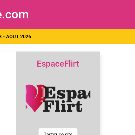
e.com
X - AOÛT 2026
EspaceFlirt
Testez ce site